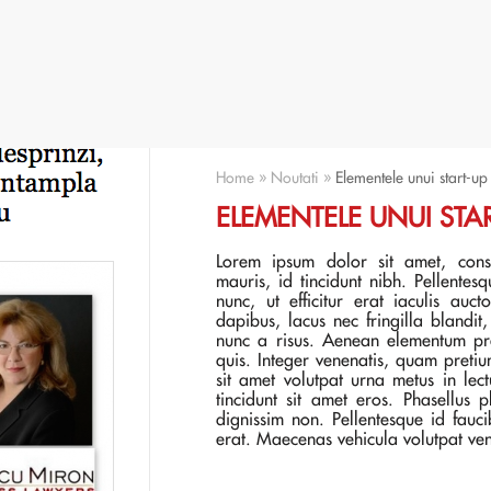
Home
»
Noutati
»
Elementele unui start-up
ELEMENTELE UNUI STAR
Lorem ipsum dolor sit amet, conse
mauris, id tincidunt nibh. Pellentes
nunc, ut efficitur erat iaculis auc
dapibus, lacus nec fringilla blandit
nunc a risus. Aenean elementum pre
quis. Integer venenatis, quam preti
sit amet volutpat urna metus in lec
tincidunt sit amet eros. Phasellus
dignissim non. Pellentesque id fauc
erat. Maecenas vehicula volutpat ve