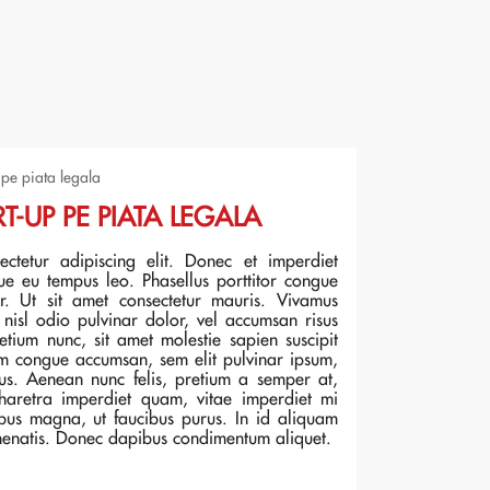
 pe piata legala
T-UP PE PIATA LEGALA
ctetur adipiscing elit. Donec et imperdiet
que eu tempus leo. Phasellus porttitor congue
tor. Ut sit amet consectetur mauris. Vivamus
, nisl odio pulvinar dolor, vel accumsan risus
tium nunc, sit amet molestie sapien suscipit
um congue accumsan, sem elit pulvinar ipsum,
tus. Aenean nunc felis, pretium a semper at,
 pharetra imperdiet quam, vitae imperdiet mi
ibus magna, ut faucibus purus. In id aliquam
nenatis. Donec dapibus condimentum aliquet.